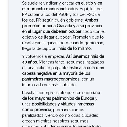
Se suele reivindicar y criticar
en el sitio y en
el momento menos indicados.
Aquí, los del
PP culpan a los del PSOE y los del PSOE a
los del PP, según quién gobierne.
Ambos
prometen poner a Granada y a su provincia
en el lugar que deberían ocupar
, todo con el
objetivo de llegar al poder. Prometen que lo
resolverán si ganan, pero cuando gobiernan,
llega la decepción:
más de lo mismo.
Y volvemos a empezar.
Así llevamos más de
40 años.
Mientras tanto, seguimos instalados
en una realidad palpable:
estar a la cola o en
cabeza negativa en la mayoría de los
parámetros macroeconómicos
, con un
futuro cada vez más nublado.
Resulta incomprensible que, teniendo
uno
de los mayores patrimonios de Europa
y
unas
posibilidades y virtudes inmensas
como provincia
, permanezcamos
paralizados, viendo cómo otras ciudades
crecen mientras nosotros seguimos
esperando al
líder que nos lo arregle todo
,